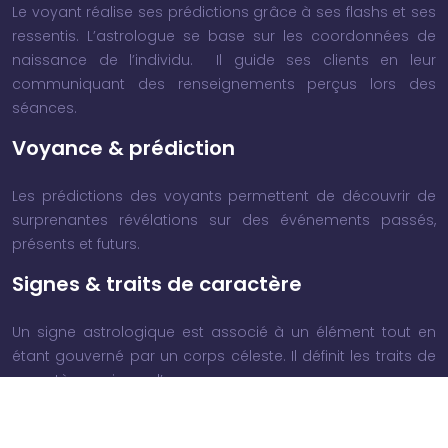
Le voyant réalise ses prédictions grâce à ses flashs et ses
ressentis. L’astrologue se base sur les coordonnées de
naissance de l’individu. Il guide ses clients en leur
communiquant des renseignements perçus lors des
séances.
Voyance & prédiction
Les prédictions des voyants permettent de découvrir de
surprenantes révélations sur des événements passés,
présents et futurs.
Signes & traits de caractère
Un signe astrologique est associé à un élément tout en
étant gouverné par un corps céleste. Il définit les traits de
caractère majeurs d’une personne.