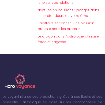
lune sur vos relations
Neptune en poissons : plongez dans
les profondeurs de votre âme
Sagittaire et cancer : une passion
ardente sous les draps ?
Le dragon dans l’astrologie chinoise :
force et sagesse
Le voyant réalise ses prédictions grâce à ses flashs et ses
ressentis. L’astrologue se base sur les coordonnées de