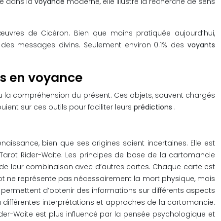
re dans la
voyance
moderne, elle illustre la recherche de sens
œuvres de Cicéron. Bien que moins pratiquée aujourd’hui,
er des messages divins. Seulement environ 0.1% des
voyants
ées en voyance
ou la compréhension du présent. Ces objets, souvent chargés
uient sur ces outils pour faciliter leurs
prédictions
.
issance, bien que ses origines soient incertaines. Elle est
le Tarot Rider-Waite. Les principes de base de la cartomancie
et de leur combinaison avec d’autres cartes. Chaque carte est
Tarot ne représente pas nécessairement la mort physique, mais
es, permettent d’obtenir des informations sur différents aspects
 à différentes interprétations et approches de la cartomancie.
Rider-Waite est plus influencé par la pensée psychologique et