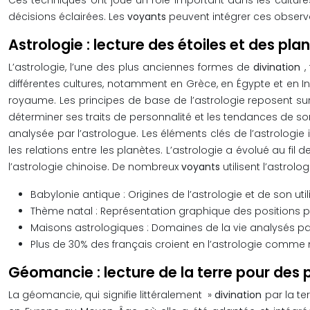
Ces techniques ont joué un rôle important dans les culture
décisions éclairées. Les
voyants
peuvent intégrer ces observ
Astrologie : lecture des étoiles et des pl
L’astrologie, l’une des plus anciennes formes de
divination
,
différentes cultures, notamment en Grèce, en Égypte et en In
royaume. Les principes de base de l’astrologie reposent s
déterminer ses traits de personnalité et les tendances de so
analysée par l’astrologue. Les éléments clés de l’astrologie 
les relations entre les planètes. L’astrologie a évolué au fil
l’astrologie chinoise. De nombreux
voyants
utilisent l’astrol
Babylonie antique : Origines de l’astrologie et de son uti
Thème natal : Représentation graphique des positions p
Maisons astrologiques : Domaines de la vie analysés pa
Plus de 30% des français croient en l’astrologie comm
Géomancie : lecture de la terre pour des 
La géomancie, qui signifie littéralement »
divination
par la te