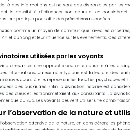
er à des informations qui ne sont pas disponibles par les moye
rant la possibilité d’influencer son cours et en considéran
ns leur pratique pour offrir des
prédictions
nuancées.
ination
comme un moyen de communiquer avec les ancêtres, qui
 Yin et du Yang et leur influence sur les événements. Ces diffé
inatoires utilisées par les voyants
ivinatoires, mais une approche courante consiste à les distin
s informations. Un exemple typique est la lecture des feuille
on
intuitive, quant à elle, repose sur les facultés psychiques et l
ccessibles aux autres. Enfin, la
divination
inspirée est considér
s des dieux et les transmettaient aux consultants. La
divinat
 Amérique du Sud. Les
voyants
peuvent utiliser une combinaiso
r l’observation de la nature et util
ur l’observation attentive de la nature, en considérant les