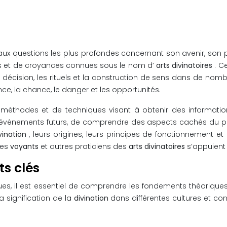
aux questions les plus profondes concernant son avenir, son 
s et de croyances connues sous le nom d’
arts divinatoires
. C
e décision, les rituels et la construction de sens dans de nomb
ce, la chance, le danger et les opportunités.
méthodes et de techniques visant à obtenir des informatio
 des événements futurs, de comprendre des aspects cachés du 
vination
, leurs origines, leurs principes de fonctionnement et 
Les
voyants
et autres praticiens des
arts divinatoires
s’appuient
s clés
ues, il est essentiel de comprendre les fondements théorique
 signification de la
divination
dans différentes cultures et c