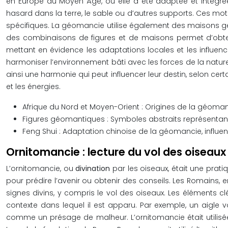
en Europe au Moyen Âge, où elle a été adaptée et intégrée 
hasard dans la terre, le sable ou d’autres supports. Ces mot
spécifiques. La géomancie utilise également des maisons gé
des combinaisons de figures et de maisons permet d’obtenir
mettant en évidence les adaptations locales et les influenc
harmoniser l’environnement bâti avec les forces de la nature
ainsi une harmonie qui peut influencer leur destin, selon c
et les énergies.
Afrique du Nord et Moyen-Orient : Origines de la géoman
Figures géomantiques : Symboles abstraits représentant
Feng Shui : Adaptation chinoise de la géomancie, influe
Ornitomancie : lecture du vol des oiseaux 
L’ornitomancie, ou
divination
par les oiseaux, était une prati
pour prédire l’avenir ou obtenir des conseils. Les Romains, 
signes divins, y compris le vol des oiseaux. Les éléments cl
contexte dans lequel il est apparu. Par exemple, un aigle 
comme un présage de malheur. L’ornitomancie était utilisée d