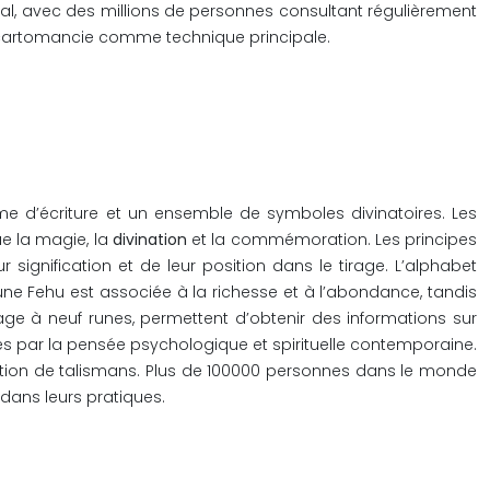
tal, avec des millions de personnes consultant régulièrement
a cartomancie comme technique principale.
ème d’écriture et un ensemble de symboles divinatoires. Les
ue la magie, la
divination
et la commémoration. Les principes
 signification et de leur position dans le tirage. L’alphabet
une Fehu est associée à la richesse et à l’abondance, tandis
tirage à neuf runes, permettent d’obtenir des informations sur
ées par la pensée psychologique et spirituelle contemporaine.
création de talismans. Plus de 100000 personnes dans le monde
 dans leurs pratiques.