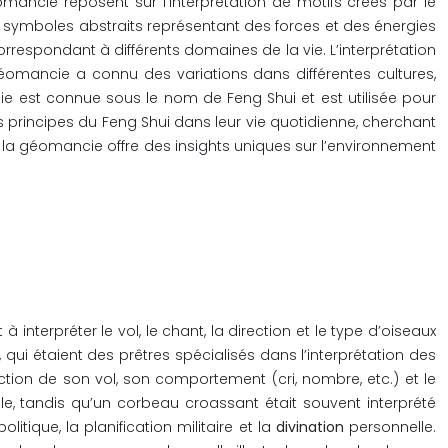
mancie reposent sur l’interprétation de motifs créés par le
es symboles abstraits représentant des forces et des énergies
espondant à différents domaines de la vie. L’interprétation
géomancie a connu des variations dans différentes cultures,
cie est connue sous le nom de Feng Shui et est utilisée pour
s principes du Feng Shui dans leur vie quotidienne, cherchant
, la géomancie offre des insights uniques sur l’environnement
 interpréter le vol, le chant, la direction et le type d’oiseaux
qui étaient des prêtres spécialisés dans l’interprétation des
ection de son vol, son comportement (cri, nombre, etc.) et le
le, tandis qu’un corbeau croassant était souvent interprété
tique, la planification militaire et la
divination
personnelle.