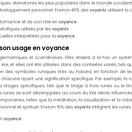
iques divinatoires les plus populaires dans le monde occiden
 développement personnel. Environ 40% des
voyants
utilisent l
rtomancie et de son rôle en
voyance
.
écifiques utilisés par les
voyants
.
ituelles interprétées pour la
voyance
.
et son usage en voyance
germaniques et scandinaves. Elles étaient à la fois un syst
re, et elles ont été utilisées dans des contextes variés, tels q
ion des symboles runiques tirés au hasard, en fonction de leur
hacune ayant une signification spécifique. Par exemple, la r
s tirages spécifiques, tels que le tirage à trois runes ou le 
es runes se sont développées au cours du XXe siècle, influenc
temporaines, telles que la méditation, la visualisation et la 
sonnel et spirituel. Environ 15% des
voyants
intègrent les runes
en
voyance
.