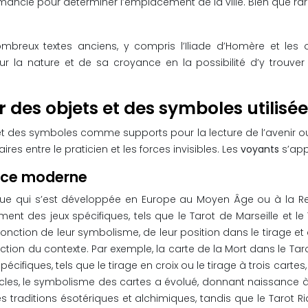
homancie pour déterminer l’emplacement de la ville. Bien que ra
breux textes anciens, y compris l’Iliade d’Homère et les 
r la nature et de sa croyance en la possibilité d’y trouv
 des objets et des symboles utilis
 et des symboles comme supports pour la lecture de l’avenir 
aires entre le praticien et les forces invisibles. Les
voyants
s’app
ance moderne
ique qui s’est développée en Europe au Moyen Âge ou à la Rena
ment des jeux spécifiques, tels que le Tarot de Marseille et 
n fonction de leur symbolisme, de leur position dans le tirage 
fonction du contexte. Par exemple, la carte de la Mort dans le 
spécifiques, tels que le tirage en croix ou le tirage à trois cart
es siècles, le symbolisme des cartes a évolué, donnant naissance
s traditions ésotériques et alchimiques, tandis que le Tarot 