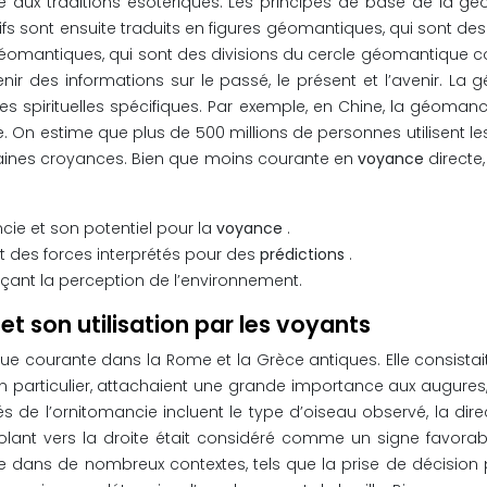
aux traditions ésotériques. Les principes de base de la géo
ifs sont ensuite traduits en figures géomantiques, qui sont d
omantiques, qui sont des divisions du cercle géomantique corr
 des informations sur le passé, le présent et l’avenir. La 
es spirituelles spécifiques. Par exemple, en Chine, la géoman
. On estime que plus de 500 millions de personnes utilisent le
ertaines croyances. Bien que moins courante en
voyance
directe
cie et son potentiel pour la
voyance
.
 des forces interprétés pour des
prédictions
.
nçant la perception de l’environnement.
et son utilisation par les voyants
que courante dans la Rome et la Grèce antiques. Elle consistait à
en particulier, attachaient une grande importance aux augures, 
és de l’ornitomancie incluent le type d’oiseau observé, la dir
volant vers la droite était considéré comme un signe favorab
ans de nombreux contextes, tels que la prise de décision poli