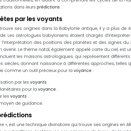
s traditionnelles, en aidant à comprendre les cycles de la na
ations dans leurs
prédictions
.
anètes par les voyants
 trouve ses origines dans la Babylonie antique, il y a plus de
de. Les astrologues babyloniens étaient chargés d’interpréter 
ur l’interprétation des positions des planètes et des signes
n avenir. Le thème natal, également appelé carte du ciel, est u
incluent les maisons astrologiques, qui représentent différents
 des siècles, donnant naissance à différentes approches, telles q
ogie comme un outil précieux pour la
voyance
.
lisation par les
voyants
.
lanétaires pour la
voyance
.
r les
voyants
.
e moyen de guidance.
prédictions
rre », est une technique divinatoire qui trouve ses origines en 