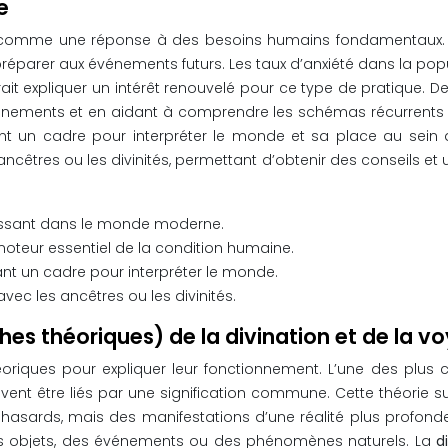
e
comme une réponse à des besoins humains fondamentaux. Face
se préparer aux événements futurs. Les taux d’anxiété dans la 
ait expliquer un intérêt renouvelé pour ce type de pratique. De
nements et en aidant à comprendre les schémas récurrents de l
 un cadre pour interpréter le monde et sa place au sein de
res ou les divinités, permettant d’obtenir des conseils et u
croissant dans le monde moderne.
teur essentiel de la condition humaine.
rant un cadre pour interpréter le monde.
ec les ancêtres ou les divinités.
es théoriques) de la divination et de la v
oriques pour expliquer leur fonctionnement. L’une des plus c
 être liés par une signification commune. Cette théorie sug
asards, mais des manifestations d’une réalité plus profonde.
des objets, des événements ou des phénomènes naturels. La
d