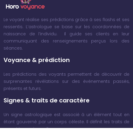
Le voyant réalise ses prédictions grâce à ses flashs et ses
ressentis. L’astrologue se base sur les coordonnées de
naissance de l’individu. Il guide ses clients en leur
communiquant des renseignements perçus lors des
séances.
Voyance & prédiction
Les prédictions des voyants permettent de découvrir de
surprenantes révélations sur des événements passés,
présents et futurs.
Signes & traits de caractère
Un signe astrologique est associé à un élément tout en
étant gouverné par un corps céleste. Il définit les traits de
caractère majeurs d’une personne.