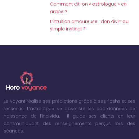
Comment dit-on « astrologue » en
arabe ?
L’intuition amoureuse : don divin ou
simple instinct ?
Le voyant réalise ses prédictions grâce à ses flashs et ses
ressentis. L’astrologue se base sur les coordonnées de
naissance de l’individu. Il guide ses clients en leur
communiquant des renseignements perçus lors des
séances.