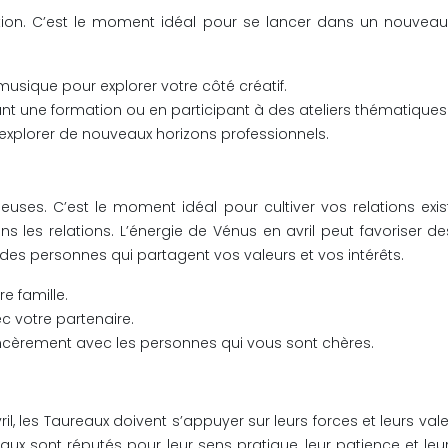
spiration. C’est le moment idéal pour se lancer dans un nou
musique pour explorer votre côté créatif.
t une formation ou en participant à des ateliers thématiques
 explorer de nouveaux horizons professionnels.
ieuses. C’est le moment idéal pour cultiver vos relations ex
ns les relations. L’énergie de Vénus en avril peut favoriser d
des personnes qui partagent vos valeurs et vos intérêts.
e famille.
 votre partenaire.
ncèrement avec les personnes qui vous sont chères.
, les Taureaux doivent s’appuyer sur leurs forces et leurs valeu
reaux sont réputés pour leur sens pratique, leur patience et l