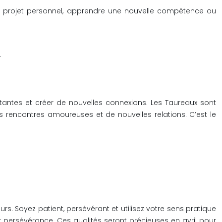
veau projet personnel, apprendre une nouvelle compétence ou
.
istantes et créer de nouvelles connexions. Les Taureaux sont
es rencontres amoureuses et de nouvelles relations. C’est le
rs. Soyez patient, persévérant et utilisez votre sens pratique
eur persévérance. Ces qualités seront précieuses en avril pour