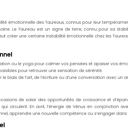
abilité émotionnelle des Taureaux, connus pour leur tempérament
saine. Le Taureau est un signe de terre, connu pour sa stabi
ut créer une certaine instabilité émotionnelle chez les Taureaux 
onnel
ation ou le yoga pour calmer vos pensées et apaiser vos émo
isibles pour retrouver une sensation de sérénité.
le biais de l’art, de l’écriture ou d’une conversation avec un 
ccasions de saisir des opportunités de croissance et d’épan
i circulent. En avril, l’énergie de Vénus en conjonction avec l
nnel, apprendre une nouvelle compétence ou s’engager dans
el