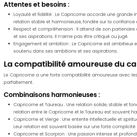
Attentes et besoins :
Loyauté et fidélité : Le Capricorne accorde une grande imp
relation stable et harmonieuse, fondée sur la confiance e
Respect et compréhension : Il attend de son partenaire q
et ses aspirations. Il n’aime pas être critiqué ou jugé.
Engagement et ambition : Le Capricorne est ambitieux et 
soutenu dans ses ambitions et ses aspirations.
La compatibilité amoureuse du capr
Le Capricorne a une forte compatibilité amoureuse avec les s
parfaitement.
Combinaisons harmonieuses :
Capricorne et Taureau : Une relation solide, stable et f
relation entre le Capricorne et le Taureau est souvent h
Capricorne et Vierge : Une entente intellectuelle et spiritu
Leur relation est souvent basée sur une forte complicité
Capricorne et Scorpion : Une passion intense et profond