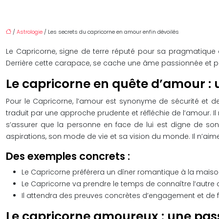
/
Astrologie
/ Les secrets du capricorne en amour enfin dévoilés
Le Capricorne, signe de terre réputé pour sa pragmatique e
Derrière cette carapace, se cache une âme passionnée et pr
Le capricorne en quête d’amour : u
Pour le Capricorne, l’amour est synonyme de sécurité et de
traduit par une approche prudente et réfléchie de l’amour. Il
s’assurer que la personne en face de lui est digne de son
aspirations, son mode de vie et sa vision du monde. Il n’ai
Des exemples concrets :
Le Capricorne préférera un dîner romantique à la maison
Le Capricorne va prendre le temps de connaître l’autre a
Il attendra des preuves concrètes d’engagement et de fi
Le capricorne amoureux : une pas