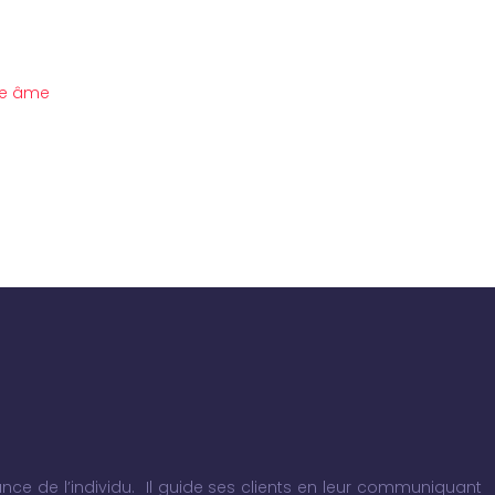
re âme
nce de l’individu. Il guide ses clients en leur communiquant