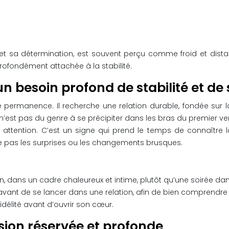
t sa détermination, est souvent perçu comme froid et distant 
ofondément attachée à la stabilité.
n besoin profond de stabilité et de 
 permanence. Il recherche une relation durable, fondée sur l
 n’est pas du genre à se précipiter dans les bras du premier v
 attention. C’est un signe qui prend le temps de connaître l
me pas les surprises ou les changements brusques.
, dans un cadre chaleureux et intime, plutôt qu’une soirée da
vant de se lancer dans une relation, afin de bien comprendre s
délité avant d’ouvrir son cœur.
sion réservée et profonde