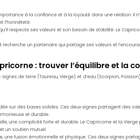
ortance à la confiance et à la loyauté dans une relation. Il n’a
t l’honnêteté.
u’il respecte ses valeurs et son besoin de stabilité. Le Capri
recherche un partenaire qui partage ses valeurs et l’encourage à
icorne : trouver l’équilibre et la 
ignes de terre (Taureau, Vierge) et d’eau (Scorpion, Poisson).
ondée sur des bases solides. Ces deux signes partagent des vale
armonieuse et durable.
elle, une complicité forte et durable. Le Capricorne et la Vierge 
 et un soutien mutuel.
e, une fusion émotionnelle et physique. Ces deux signes partag