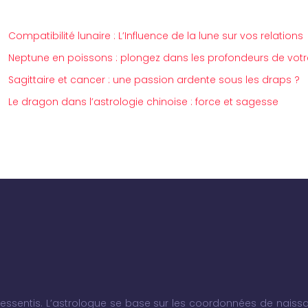
Compatibilité lunaire : L’Influence de la lune sur vos relations
Neptune en poissons : plongez dans les profondeurs de vot
Sagittaire et cancer : une passion ardente sous les draps ?
Le dragon dans l’astrologie chinoise : force et sagesse
 ressentis. L’astrologue se base sur les coordonnées de naissa