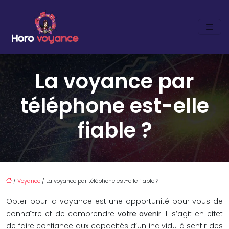
La voyance par
téléphone est-elle
fiable ?
/
Voyance
/ La voyance par téléphone est-elle fiable ?
Opter pour la voyance est une opportunité pour vous de
connaître et de comprendre
votre avenir
. Il s’agit en effet
de faire confiance aux capacités d’un individu à sentir des