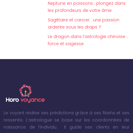
Neptune en poissons : plongez dans
les profondeurs de votre âme
Sagittaire et cancer : une passion
ardente sous les draps ?
Le dragon dans l’astrologie chinoise :
force et sagesse
Le voyant réalise ses prédictions grâce à ses flashs et ses
ressentis. L’astrologue se base sur les coordonnées de
naissance de l’individu. Il guide ses clients en leur